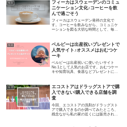
省けて嬉しいですよね。是非、チェック
フィーカはスウェーデンのコミュ
生活
してみてくださいね♪
ニケーション文化♪コーヒーを飲
んで過ごそう
フィーカはスウェーデン発祥の文化で
す。コーヒーを飲みながら、コミュニケ
ーションを図る大切な時間として、毎日
数回取り入れられています。毎日習慣化
されることで、良い効果もたくさんあり
ますよ。また、コーヒーにあうお菓子な
ベルビーは出産祝いプレゼントで
生活
どもご紹介していきます♪
人気サイト♪オススメはおむつケ
ーキ
ベルビーは出産祝いに使いたいサイト
No.1として人気のお店です。おむつケー
キや知育玩具、食器などプレゼントに最
適なアイテムがたくさん揃っています
よ。私もベルビーから友人に出産祝いを
贈り喜んで貰えました。きっと素敵なプ
エコストアはドラッグストアで購
生活
レゼントが見つかります。
入できない!購入できる店舗を調
査
今回、エコストアの洗剤がドラッグスト
アで購入できるのか調べてみたところ、
残念ながら私の家の近くには販売されて
ませんでした。そのためどこで購入でき
るかもまとめてみました!エコストアの口