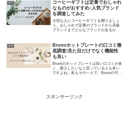
コミやブランドの魅力も是非チェックし
コーヒーギフトは定番でおしゃれ
生活
てみてくださいね。
なものがおすすめ♪人気ブランド
を調査してみた
大切な人にコーヒーギフトを贈りましょ
う。おしゃれで定番のブランドから高級
ブランドまでどんなブランドがあるかを
調べています。またコーヒーギフトの選
び方や、コーヒーとの相性の良いスイー
ツも徹底調査!これを読めば、贈り物で相
Brunoホットプレートの口コミ徹
生活
手の方も喜びますよ。
底調査!見た目だけでなく機能性
も良い
Bruonのホットプレートは良い口コミが多
く、購入したいなと思っている人も多い
ですよね。私もその一人で、Brunoの可愛
さに惹かれています♪私の友人も、欲しい
という人が多いアイテムです。しかし、
実際に購入して失敗したなと思いたくな
いので、今...
スポンサーリンク