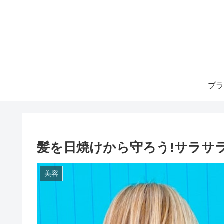
プラ
髪を日焼けから守ろう!サラサ
美容