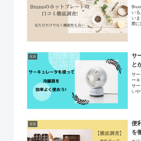
Br
いる
いま
際に
サ
生活
と
サー
ーキ
サー
いや
便
生活
を