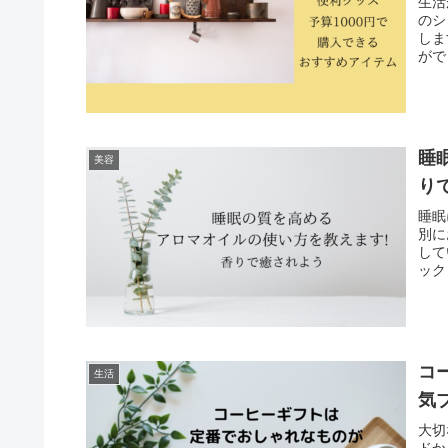
生活
のシ
しま
がで
睡
美容
り
睡眠
別に
して
ック
コ
生活
気
大切