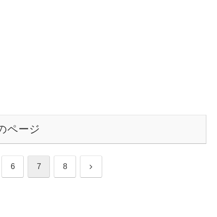
のページ
次
6
7
8
へ