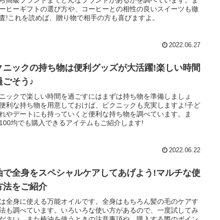
ら高級ブランドまでどんなブランドがあるかを調べています。ま
ーヒーギフトの選び方や、コーヒーとの相性の良いスイーツも徹
査!これを読めば、贈り物で相手の方も喜びますよ。
2022.06.27
クニックの持ち物は便利グッズが大活躍!楽しい時間
過ごそう♪
ニックで楽しい時間を過ごすにはまずは持ち物を準備しましょ
便利な持ち物を用意しておけば、ピクニックも充実しますよ!子ど
れやデートにも持っていくと便利な持ち物を調べています。ま
100均でも購入できるアイテムもご紹介します!
2022.06.22
油で全身をスペシャルケアしてあげよう!マルチな使
方法をご紹介
は全身に使える万能オイルです。全身はもちろん髪の毛のケアす
法も調べています。いろいろな使い方があるので、一度試してみ
ださい。また椿油を使うときの注意事項や、購入する際のポイン