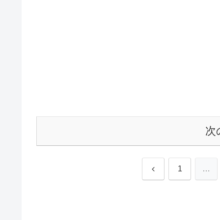
次
前
1
…
へ