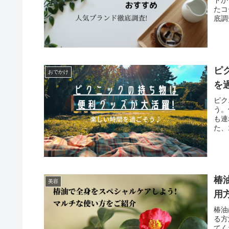
ドか
たコ
底調
ピ
おでかけ
を
ピク
う。
も連
た、
椿
美容
用
椿油
る方
てく