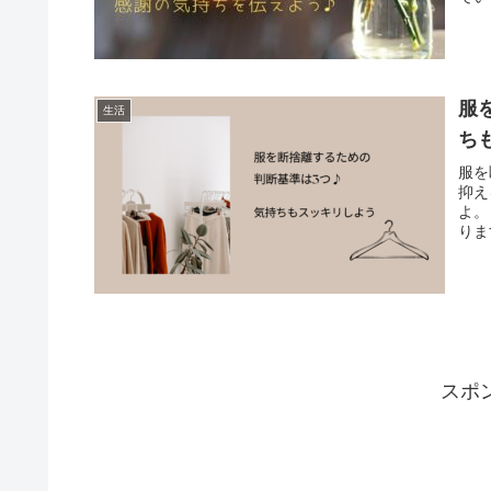
服
生活
ち
服を
抑え
よ。
りま
スポ