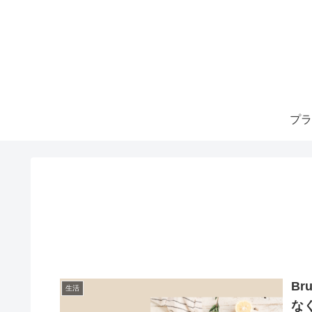
プラ
B
生活
な