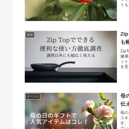
トも
Z
生活
も
Zi
健康
ット
を見
母
イベント
伝
母の
スキ
す。
てい